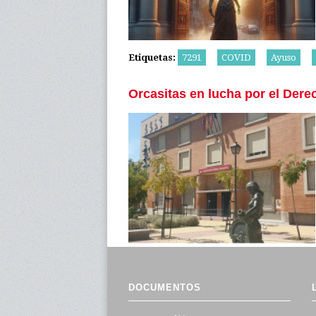
Etiquetas:
7291
COVID
Ayuso
Orcasitas en lucha por el Dere
DOCUMENTOS