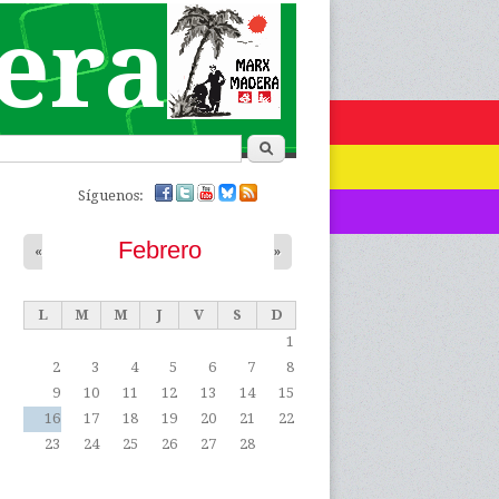
era
de búsqueda
Buscar
Síguenos:
Febrero
«
»
L
M
M
J
V
S
D
1
2
3
4
5
6
7
8
9
10
11
12
13
14
15
16
17
18
19
20
21
22
23
24
25
26
27
28