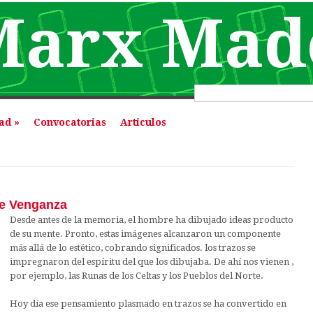
Marx Mad
Formulario 
dad
»
Convocatorias
Articulos
aquí
de Venganza
Desde antes de la memoria, el hombre ha dibujado ideas producto
de su mente. Pronto, estas imágenes alcanzaron un componente
más allá de lo estético, cobrando significados. los trazos se
impregnaron del espíritu del que los dibujaba. De ahí nos vienen ,
por ejemplo, las Runas de los Celtas y los Pueblos del Norte.
Hoy día ese pensamiento plasmado en trazos se ha convertido en