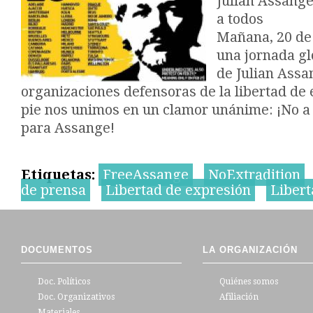
Julian Assange
a todos
Mañana, 20 de 
una jornada gl
de Julian Assan
organizaciones defensoras de la libertad de
pie nos unimos en un clamor unánime: ¡No a l
para Assange!
Etiquetas:
FreeAssange
NoExtradition
de prensa
Libertad de expresión
Libert
DOCUMENTOS
LA ORGANIZACIÓN
Doc. Políticos
Quiénes somos
Doc. Organizativos
Afiliación
Materiales