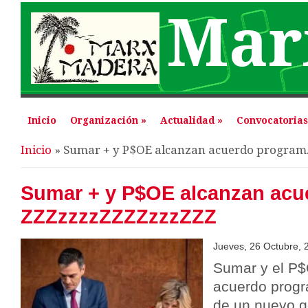
Mar
Inicio
Organización
»
Actualidad
»
Convocatorias
Se encuentra usted aquí
Inicio
» Sumar + y P$OE alcanzan acuerdo program.
Sumar + y P$OE alcanzan acue
ZZZzzzzZZZZzzzZZZ
Jueves, 26 Octubre, 
Sumar y el P
acuerdo progr
de un nuevo g