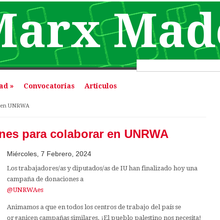
Marx Mad
Formulario 
dad
»
Convocatorias
Articulos
aquí
ar en UNRWA
ones para colaborar en UNRWA
Miércoles, 7 Febrero, 2024
Los trabajadores/as y diputados/as de IU han finalizado hoy una
campaña de donaciones a
@UNRWAes
Animamos a que en todos los centros de trabajo del país se
organicen campañas similares. ¡El pueblo palestino nos necesita!