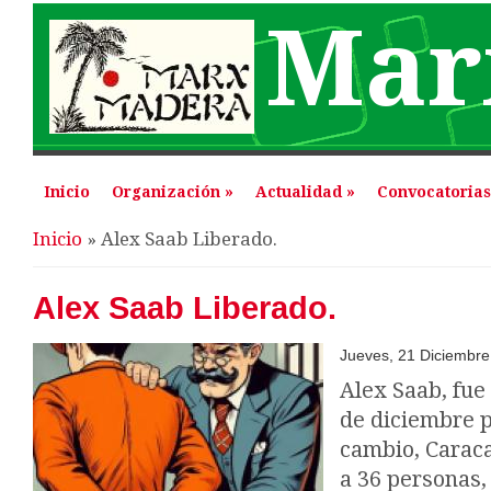
Mar
Inicio
Organización
»
Actualidad
»
Convocatorias
Se encuentra usted aquí
Inicio
» Alex Saab Liberado.
Alex Saab Liberado.
Jueves, 21 Diciembre
Alex Saab, fue
de diciembre 
cambio, Caraca
a 36 personas,