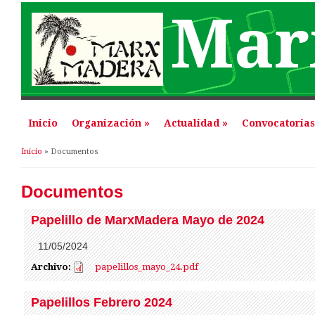
Mar
Inicio
Organización
»
Actualidad
»
Convocatorias
Se encuentra usted aquí
Inicio
» Documentos
Documentos
Papelillo de MarxMadera Mayo de 2024
11/05/2024
Archivo:
papelillos_mayo_24.pdf
papelillos_mayo_24.pdf
Papelillos Febrero 2024