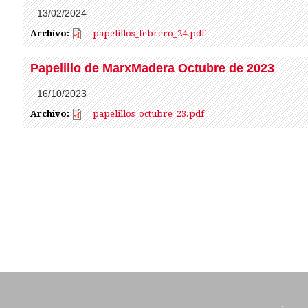
13/02/2024
Archivo:
papelillos_febrero_24.pdf
papelillos_febrero_24.pdf
Papelillo de MarxMadera Octubre de 2023
16/10/2023
Archivo:
papelillos_octubre_23.pdf
papelillos_octubre_23.pdf